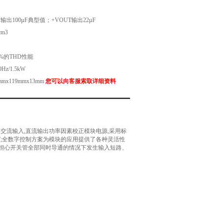
出100µF典型值；+VOUT输出22µF
m3
%的THD性能
z/1.5kW
mx119mmx13mm
您可以向客服索取详细资料
Vrms交流输入,直流输出功率因素校正模块电源,采用标
0W;全数字控制方案为模块的应用提供了各种灵活性
需担心开关管全部同时导通的情况下发生输入短路、