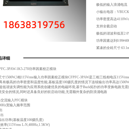
极低的输入浪涌电流
小输出电容：VBUCK输
功率密度高达4110W/c
支持全载启动
极低的谐波和低至2.0
功率因素达到0.99#400H
紧凑的全砖尺寸:63.1m
品详细
FC-3PAW-1K5-270功率因素校正模块
寸1500W,3相115Vrms输入功率因素校正模块CFPFC-3PAW是三相三线相电压115
具有极高的功率密度和温度性能,基板温度100摄氏度的情况下连续输出功率高达150
,超低谐波失调性能为应用系统创建优良的电磁环境;基于Buck拓扑的功率变换电路无
统安全的情况,同时还具备良好的软启动功能,无需额外复杂的防浪涌电路
ms交流输入PFC模块
800Hz宽输入频率范围
出
输出
续输出功率(基板温度100摄氏度)
率(115Vrms L-N,400Hz,1.5KW)