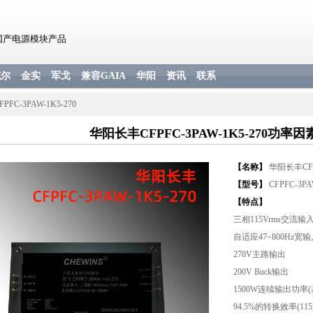
国产电源模块产品
威尔
金实
军戈
兼容GAIA
华阳
资讯
联系
FPFC-3PAW-1K5-270
华阳长丰CFPFC-3PAW-1K5-270功率
【名称】
华阳长丰CFP
【型号】
CFPFC-3PA
【特点】
三相115Vrms交流输
自适应47~800Hz宽
270V主路输出
200V Buck输出
1500W连续输出功率(
94.5%的转换效率(115Vr