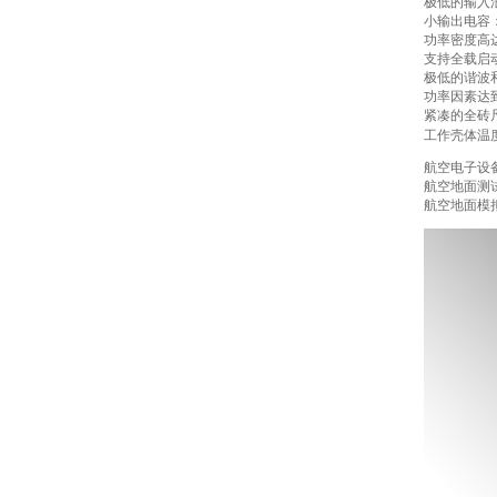
极低的输入
小输出电容：V
功率密度高达4
支持全载启
极低的谐波和
功率因素达到0.
紧凑的全砖尺寸:
工作壳体温度范围
航空电子设
航空地面测
航空地面模