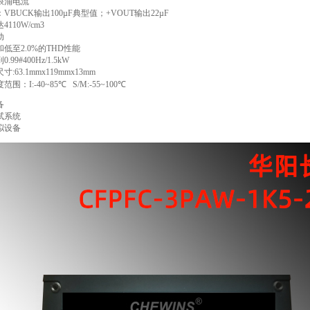
浪涌电流
BUCK输出100µF典型值；+VOUT输出22µF
110W/cm3
动
低至2.0%的THD性能
99#400Hz/1.5kW
63.1mmx119mmx13mm
：I:-40~85℃ S/M:-55~100℃
备
试系统
拟设备