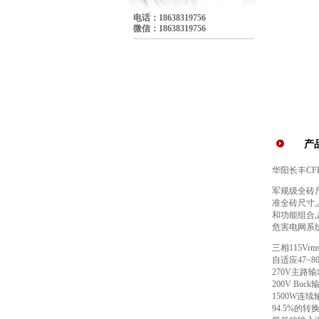
电话：18638319756
微信：18638319756
产
华阳长丰CFP
军规级全砖尺
准全砖尺寸,
和功能组合
危害电网系
三相115Vr
自适应47~
270V主路输
200V Buck
1500W连
94.5%的转换效