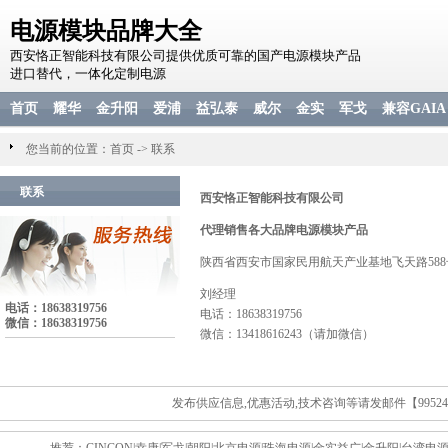
电源模块品牌大全
西安恪正智能科技有限公司提供优质可靠的国产电源模块产品
进口替代，一体化定制电源
首页
耀华
金升阳
爱浦
益弘泰
威尔
金实
军戈
兼容GAIA
您当前的位置：
首页
->
联系
联系
西安恪正智能科技有限公司
代理销售各大品牌电源模块产品
陕西省西安市国家民用航天产业基地飞天路588
刘经理
电话：18638319756
电话：18638319756
微信：18638319756
微信：13418616243（请加微信）
发布供应信息,优惠活动,技术咨询等请发邮件【995243