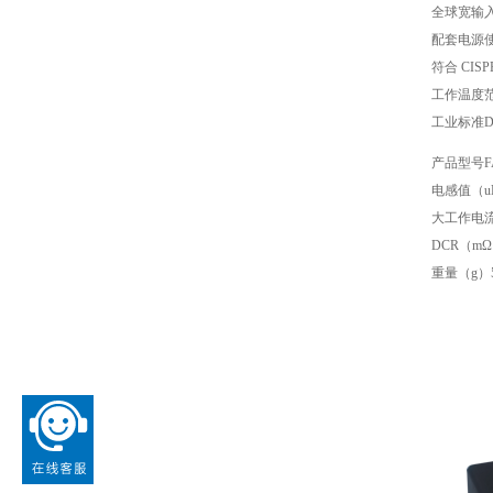
全球宽输入电
配套电源使
符合 CISPR
工作温度范围
工业标准D
产品型号FA
电感值（u
大工作电流
DCR（mΩ
重量（g）