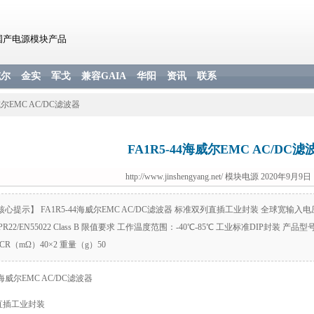
国产电源模块产品
威尔
金实
军戈
兼容GAIA
华阳
资讯
联系
威尔EMC AC/DC滤波器
FA1R5-44海威尔EMC AC/DC滤
http://www.jinshengyang.net/
模块电源 2020年9月9日 1
核心提示】 FA1R5-44海威尔EMC AC/DC滤波器 标准双列直插工业封装 全球宽输入电压：
SPR22/EN55022 Class B 限值要求 工作温度范围：-40℃-85℃ 工业标准DIP封装 产
 DCR（mΩ）40×2 重量（g）50
44海威尔EMC AC/DC滤波器
直插工业封装