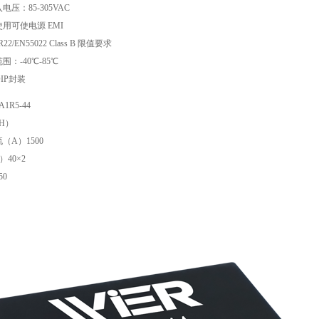
压：85-305VAC
用可使电源 EMI
22/EN55022 Class B 限值要求
：-40℃-85℃
IP封装
1R5-44
H）
（A）1500
）40×2
50