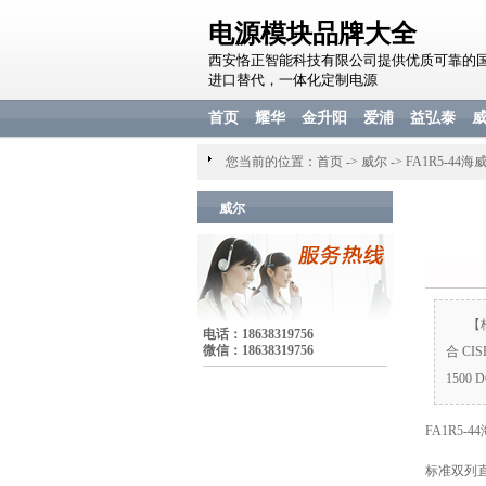
电源模块品牌大全
西安恪正智能科技有限公司提供优质可靠的
进口替代，一体化定制电源
首页
耀华
金升阳
爱浦
益弘泰
您当前的位置：
首页
->
威尔
->
FA1R5-44海
威尔
【
电话：18638319756
微信：18638319756
合 CI
1500
FA1R5-
标准双列