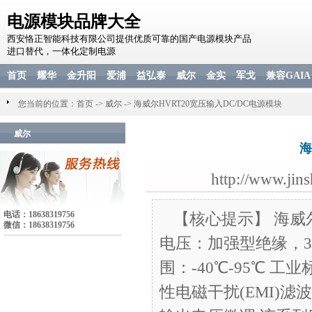
电源模块品牌大全
西安恪正智能科技有限公司提供优质可靠的国产电源模块产品
进口替代，一体化定制电源
首页
耀华
金升阳
爱浦
益弘泰
威尔
金实
军戈
兼容GAIA
您当前的位置：
首页
->
威尔
->
海威尔HVRT20宽压输入DC/DC电源模块
威尔
海
http://www.jin
电话：18638319756
【核心提示】 海威尔
微信：18638319756
电压：加强型绝缘，30
围：-40℃-95℃ 工
性电磁干扰(EMI)