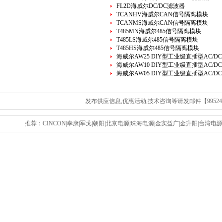
FL2D海威尔DC/DC滤波器
TCANHV海威尔CAN信号隔离模块
TCANMS海威尔CAN信号隔离模块
T485MN海威尔485信号隔离模块
T485LS海威尔485信号隔离模块
T485HS海威尔485信号隔离模块
海威尔AW25 DIY型工业级直插型AC/D
海威尔AW10 DIY型工业级直插型AC/D
海威尔AW05 DIY型工业级直插型AC/D
发布供应信息,优惠活动,技术咨询等请发邮件【995243
推荐：
CINCON
|
幸康
|
军戈
|
朝阳
|
北京电源
|
珠海电源
|
金实益广
|
金升阳
|
台湾电