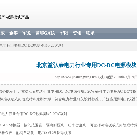
国产电源模块产品
威尔
金实
军戈
兼容GAIA
华阳
资讯
联系
力行业专用DC-DC电源模块5-20W系列
北京益弘泰电力行业专用DC-DC电源模块5
http://www.jinshengyang.net/
模块电源 2020年9月15日 
核心提示】 北京益弘泰电力行业专用DC-DC电源模块5-20W系列 电力专用AC-D
标准板载式封装或特殊定制外形，符合电力行业相关设计标准，广泛应用到电力仪器仪
电力行业专用DC-DC电源模块5-20W系列
AC-DC转换器，输入范围宽，隔离耐压高，功率密度高，可选择标准板载式封装或特
仪器仪表、配网自动化、电力SVG设备等领域。