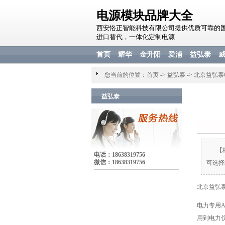
电源模块品牌大全
西安恪正智能科技有限公司提供优质可靠的
进口替代，一体化定制电源
首页
耀华
金升阳
爱浦
益弘泰
您当前的位置：
首页
->
益弘泰
->
北京益弘泰电
益弘泰
【
电话：18638319756
微信：18638319756
可选择
北京益弘泰
电力专用
用到电力