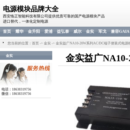
电源模块品牌大全
西安恪正智能科技有限公司提供优质可靠的国产电源模块产品
进口替代，一体化定制电源
首页
耀华
金升阳
爱浦
益弘泰
威尔
金实
军戈
兼容GAIA
您当前的位置：
首页
->
金实
->
金实益广NA10-20W系列AC/DC端子便装式电源
金实益广NA10
金实
电话：18638319756
微信：18638319756