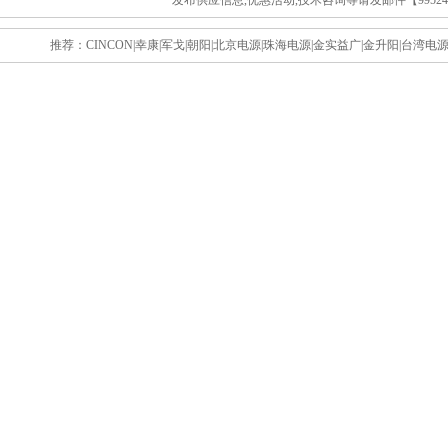
发布供应信息,优惠活动,技术咨询等请发邮件【995243
推荐：
CINCON
|
幸康
|
军戈
|
朝阳
|
北京电源
|
珠海电源
|
金实益广
|
金升阳
|
台湾电